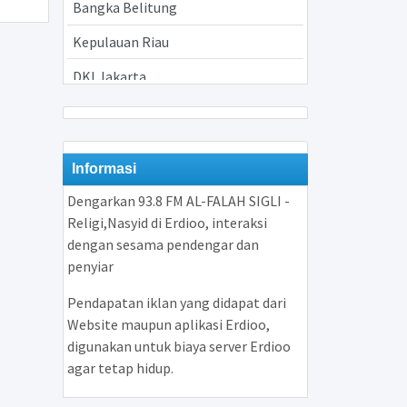
Bangka Belitung
Kepulauan Riau
DKI Jakarta
Jawa Barat
Jawa Tengah
Informasi
Yogyakarta
Dengarkan 93.8 FM AL-FALAH SIGLI -
Jawa Timur
Religi,Nasyid di Erdioo, interaksi
dengan sesama pendengar dan
Banten
penyiar
Bali
Pendapatan iklan yang didapat dari
Nusa Tenggara Barat
Website maupun aplikasi Erdioo,
digunakan untuk biaya server Erdioo
Nusa Tenggara Timur
agar tetap hidup.
Kalimantan Barat