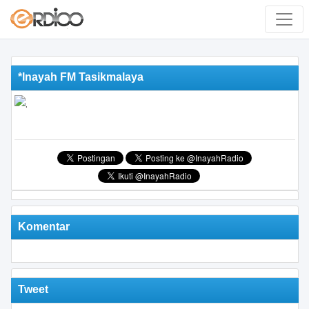
*Inayah FM Tasikmalaya
Komentar
Tweet