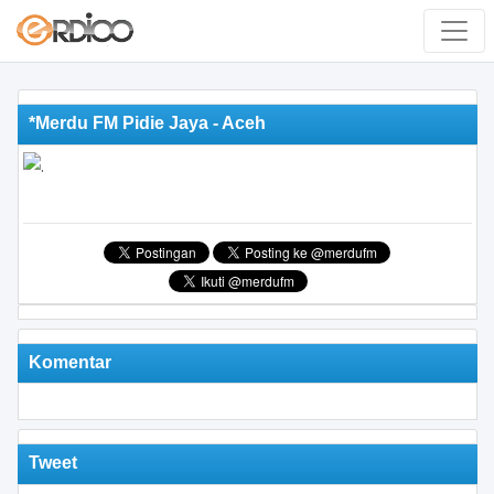
*Merdu FM Pidie Jaya - Aceh
Komentar
Tweet