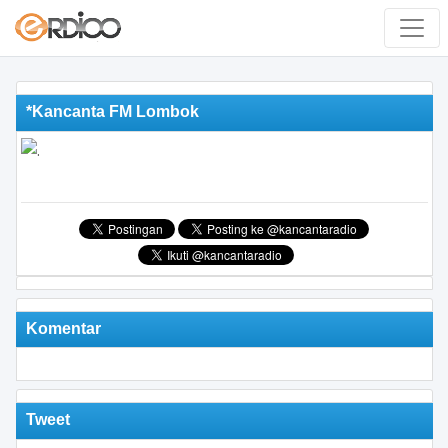
*Kancanta FM Lombok
Komentar
Tweet