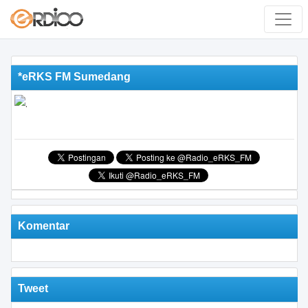
*eRKS FM Sumedang
Komentar
Tweet