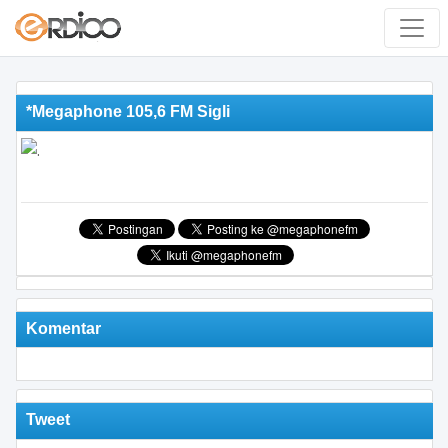
*Megaphone 105,6 FM Sigli
Komentar
Tweet