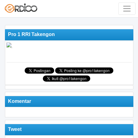
Pro 1 RRI Takengon
Komentar
Tweet