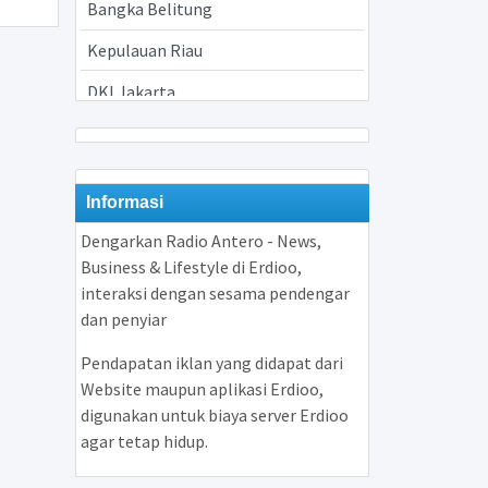
Bangka Belitung
Kepulauan Riau
DKI Jakarta
Jawa Barat
Jawa Tengah
Informasi
Yogyakarta
Dengarkan Radio Antero - News,
Jawa Timur
Business & Lifestyle di Erdioo,
interaksi dengan sesama pendengar
Banten
dan penyiar
Bali
Pendapatan iklan yang didapat dari
Nusa Tenggara Barat
Website maupun aplikasi Erdioo,
digunakan untuk biaya server Erdioo
Nusa Tenggara Timur
agar tetap hidup.
Kalimantan Barat