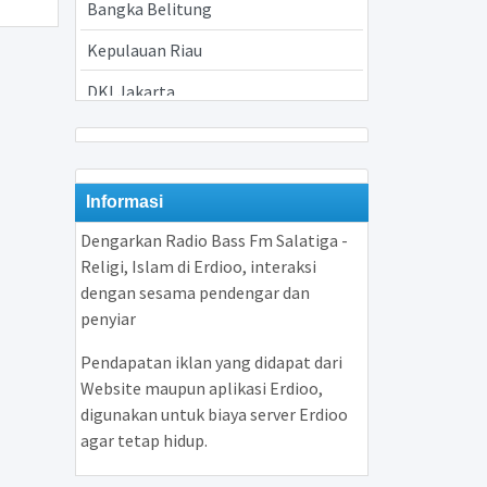
Bangka Belitung
Kepulauan Riau
DKI Jakarta
Jawa Barat
Jawa Tengah
Informasi
Yogyakarta
Dengarkan Radio Bass Fm Salatiga -
Jawa Timur
Religi, Islam di Erdioo, interaksi
dengan sesama pendengar dan
Banten
penyiar
Bali
Pendapatan iklan yang didapat dari
Nusa Tenggara Barat
Website maupun aplikasi Erdioo,
digunakan untuk biaya server Erdioo
Nusa Tenggara Timur
agar tetap hidup.
Kalimantan Barat