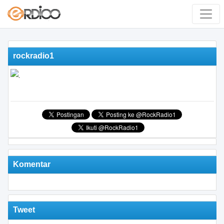
rockradio1
Komentar
Tweet