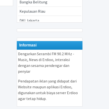
Bangka Belitung
Kepulauan Riau
DKI Jakarta
Jawa Barat
Jawa Tengah
Informasi
Yogyakarta
Dengarkan Serambi FM 90.2 MHz -
Jawa Timur
Music, News di Erdioo, interaksi
dengan sesama pendengar dan
Banten
penyiar
Bali
Pendapatan iklan yang didapat dari
Nusa Tenggara Barat
Website maupun aplikasi Erdioo,
digunakan untuk biaya server Erdioo
Nusa Tenggara Timur
agar tetap hidup.
Kalimantan Barat