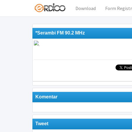
Download
Form Registr
*Serambi FM 90.2 MHz
Komentar
Tweet