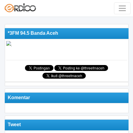
*3FM 94.5 Banda Aceh
Komentar
Tweet